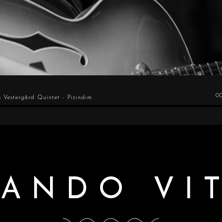
0
 Vestergård Quintet - Pizindim
ANDO VI