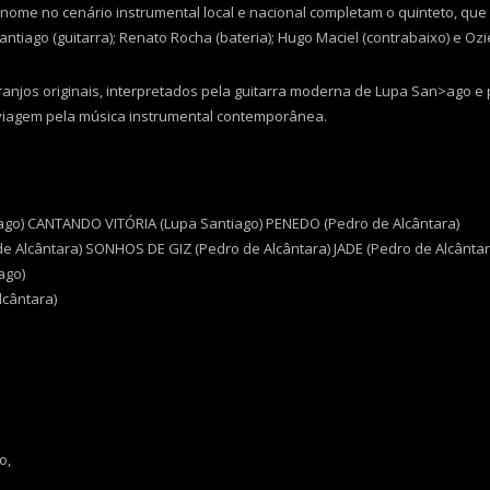
nome no cenário instrumental local e nacional completam o quinteto, qu
antiago (guitarra); Renato Rocha (bateria); Hugo Maciel (contrabaixo) e Ozi
anjos originais, interpretados pela guitarra moderna de Lupa San>ago e 
viagem pela música instrumental contemporânea.
go) CANTANDO VITÓRIA (Lupa Santiago) PENEDO (Pedro de Alcântara)
e Alcântara) SONHOS DE GIZ (Pedro de Alcântara) JADE (Pedro de Alcântar
ago)
lcântara)
o,