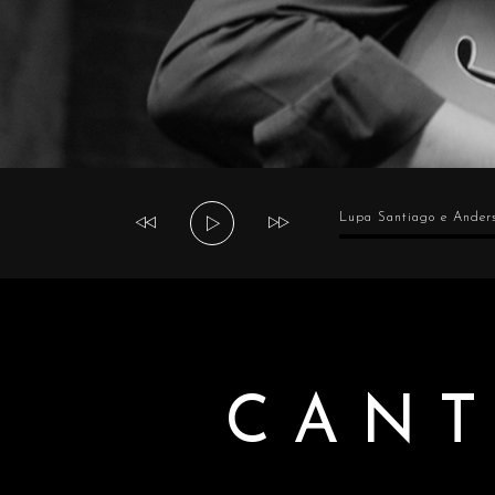
Tocador
Lupa Santiago e Anders
de
áudio
CANT