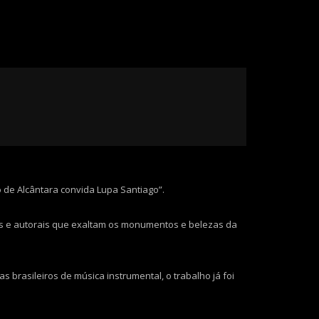
o
volume.
o de Alcântara convida Lupa Santiago”.
is e autorais que exaltam os monumentos e belezas da
 brasileiros de música instrumental, o trabalho já foi