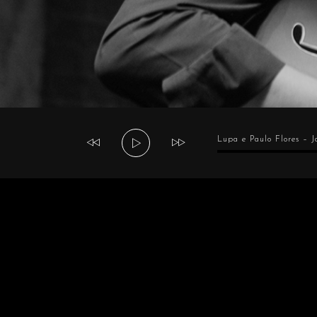
Tocador
Lupa e Paulo Flores – J
de
áudio