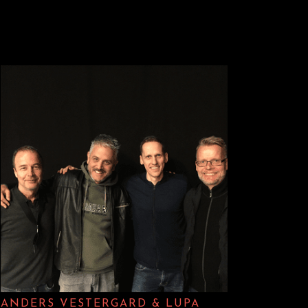
o
volume.
ANDERS VESTERGARD & LUPA