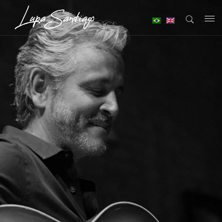
T
o
g
g
l
e
n