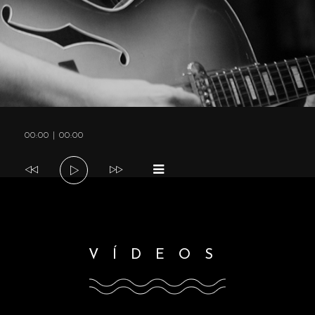
a
v
i
Tocador
00:00
|
00:00
g
de
áudio
a
t
VÍDEOS
i