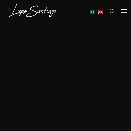
T
o
g
g
l
e
n