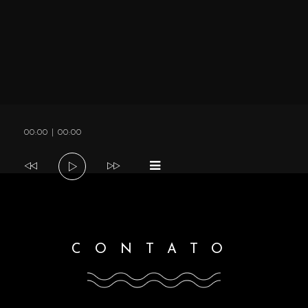
a
v
i
Tocador
00:00
|
00:00
g
de
áudio
a
t
CONTATO
i