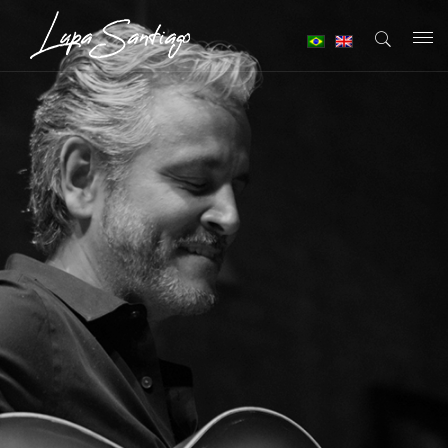
T
o
g
g
l
e
n