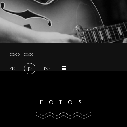
a
v
i
Tocador
00:00
|
00:00
g
de
áudio
a
t
FOTOS
i