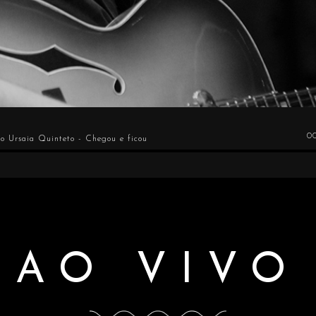
0
o Ursaia Quinteto - Chegou e ficou
AO VIVO