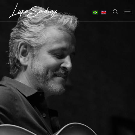
T
o
g
g
l
e
n