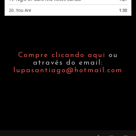
20.
You Are
1:30
Compre clicando aqui
ou
através do email:
lupasantiago@hotmail.com