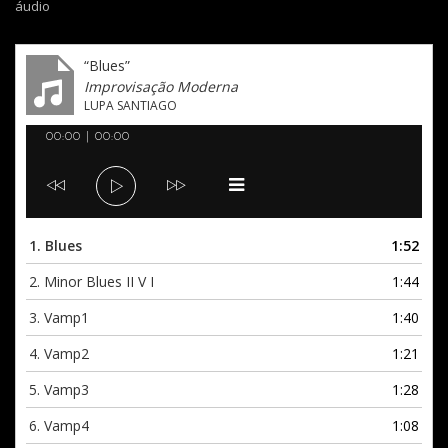
áudio
“Blues”
Improvisação Moderna
LUPA SANTIAGO
Tocador
00:00
|
00:00
de
áudio
1.
Blues
1:52
2.
Minor Blues II V I
1:44
3.
Vamp1
1:40
4.
Vamp2
1:21
5.
Vamp3
1:28
6.
Vamp4
1:08