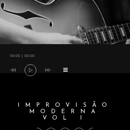
a
v
i
Tocador
00:00
|
00:00
g
de
áudio
a
t
IMPROVISÃO
MODERNA
i
VOL I