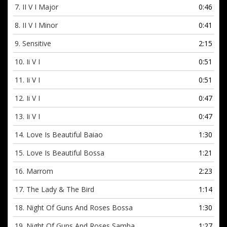
7.
II V I Major
0:46
8.
II V I Minor
0:41
9.
Sensitive
2:15
10.
Ii V I
0:51
11.
Ii V I
0:51
12.
Ii V I
0:47
13.
Ii V I
0:47
14.
Love Is Beautiful Baiao
1:30
15.
Love Is Beautiful Bossa
1:21
16.
Marrom
2:23
17.
The Lady & The Bird
1:14
18.
Night Of Guns And Roses Bossa
1:30
19.
Night Of Guns And Roses Samba
1:27