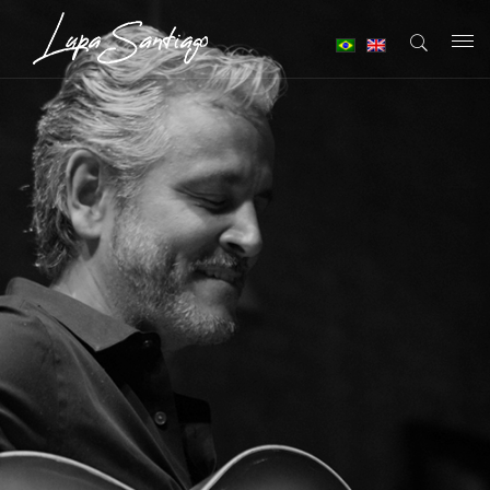
T
o
g
g
l
e
n