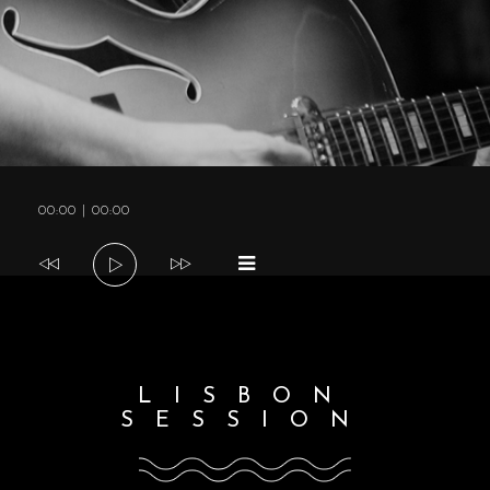
a
v
i
Tocador
00:00
|
00:00
g
de
áudio
a
t
LISBON
SESSION
i