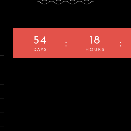
54
18
DAYS
HOURS