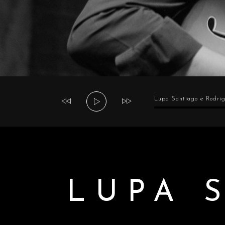
Tocador
Lupa Santiago e Rodrig
de
áudio
LUPA 