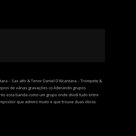
o
volume.
ntara – Sax alto & Tenor Daniel D’Alcantara – Trompete &
Depois de várias gravações co-liderando grupos
into esta banda como um grupo onde dividi tudo entre
ompositor que admiro muito e que trouxe duas obras