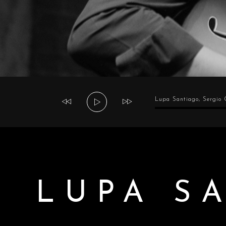
Tocador
Lupa Santiago, Sergio 
de
áudio
LUPA S