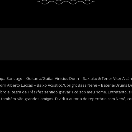
pa Santiago – Guitarra/Guitar Vinicius Dorin – Sax alto & Tenor Vitor Alcâ
horn Alberto Luccas – Baixo Acústico/Upright Bass Nenê – Bateria/Drums 
ro e Regra de Três) fez sentido gravar 1 cd sob meu nome. Entretanto, s
também são grandes amigos. Dividi a autoria do repertório com Nenê, c