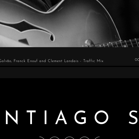
0
Galvão, Franck Enouf and Clement Landais - Traffic Mix
ANTIAGO 