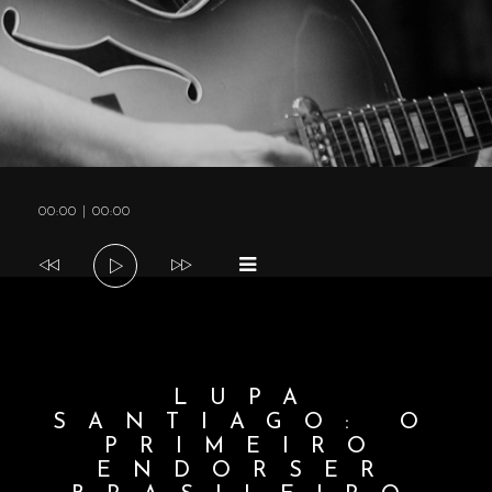
a
v
i
Tocador
00:00
|
00:00
g
de
áudio
a
t
LUPA
SANTIAGO: O
i
PRIMEIRO
ENDORSER