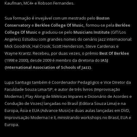
Kaufman, MC4+ e Robson Fernandes.
Sua formação é invejável com um mestrado pelo
Boston
Conservatory
e
Berklee College Of Music,
formou-se pela
Berklee
College Of Music
e graduou-se pelo
Musicians Institute
(GIT/Los
Angeles). Estudou com grandes nomes do cenário jazz internacional:
Mick Goodrick, Hal Crook, Scott Henderson, Steve Cardenas e
Wayne Krantz. Recebeu, por duas vezes, o prêmio
Best Of Berklee
(1998 e 2000), desde 2009 é membro da diretoria do
IASJ
(International Association of Schools of Jazz).
Lupa Santiago também é Coordenador Pedagógico e Vice Diretor da
Faculdade Souza Lima/SP, e autor de três livros (Improvisação
Moderna I, Play Along de Métricas Impares e Dicionário de Acordes e
Condução de Vozes) lançadas no Brasil (Editora Souza Lima) e na
Europa, Ásia e EUA (Advance Music) e duas aulas lançadas em DVD,
Improvisação Moderna I e II
,
ministrando workshops no Brasil, EUA e
Europa.