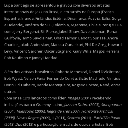
Lupa Santiago se apresentou e gravou com diversos artistas
internacionais de Jazz no Brasil, e em turnês na Europa (França,
Espanha, Irlanda, Finlândia, Estônia, Dinamarca, Áustria, Itália, Suíça
e Holanda), América do Sul (Colômbia, Argentina, Chile e Peru) e EUA,
como Jerry Bergonzi, Bill Pierce, Jaleel Shaw, Dave Liebman, Ronan
Guilfoyle, Jarmo Savolainen, Ohad Talmor, Benoit Sourisse, André
Charlier, Jakob Anderskov, Markku Ounaskari, Phil De Greg, Howard
Levy, Vincent Gardner, Oscar Stagnaro, Gary Willis, Magos Herrera,
Bob Kaufman e Jamey Haddad
.
Além dos artistas brasileiros: Roberto Menescal, Daniel D’Alcântara,
Bob Wyatt, Nelson Faria, Fernando Corrêa, Sizão Machado, Vinicius
Dorin, Edu Ribeiro, Banda Mantiqueira, Rogério Bocato, Nenê, entre
outros.
Com onze CD’s lançados como líder,
Images
(2001), recebendo
indicações para o Grammy Latino,
Jazz em Dobro
(2003),
Sinequanon
(2004),
Telescópio
(2006),
Regra de Três
(2007),
Horizonte Artificial
(2008),
Novas Regras (
2009), III
(
2011),
Sexteto
(
2011) ,
Paris/São Paulo
(2013)
Duo
(2013) e participação em cd´s de outros artistas: Bob