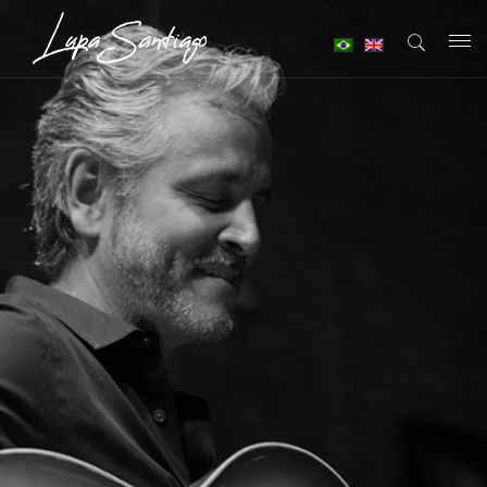
T
o
g
g
l
e
n