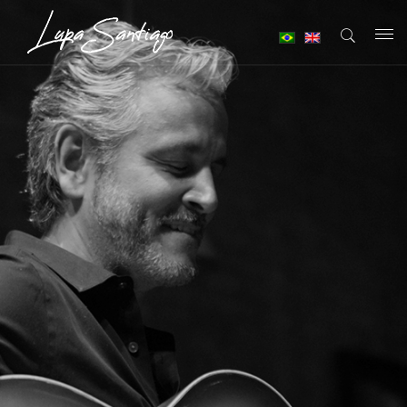
T
o
g
g
l
e
n