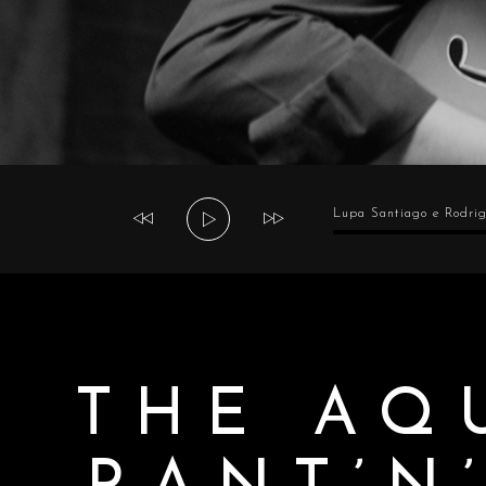
Tocador
Lupa Santiago e Rodri
de
áudio
THE AQ