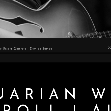
0
go Ursaia Quinteto - Dom do Samba
UARIAN W