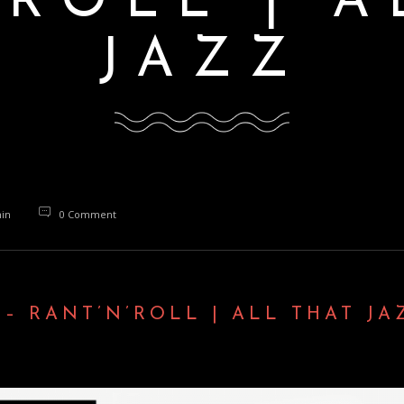
’ROLL | A
JAZZ
in
0 Comment
– RANT’N’ROLL | ALL THAT JA