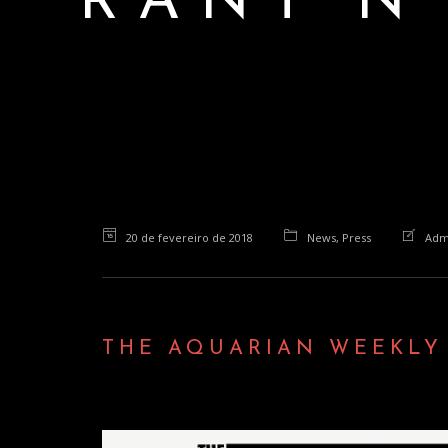
RANT’N
20 de fevereiro de 2018
News
,
Press
Adm
THE AQUARIAN WEEKLY 