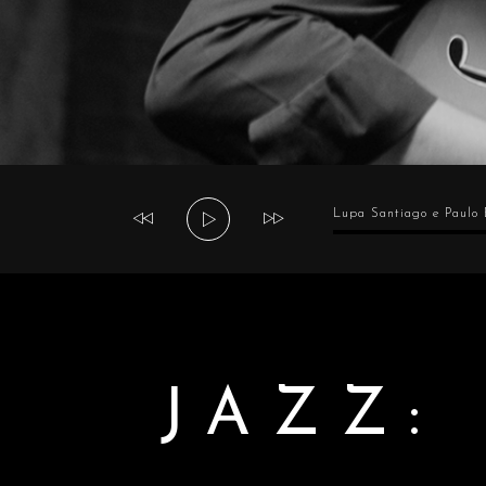
Tocador
Lupa Santiago e Paulo
de
áudio
JAZZ: