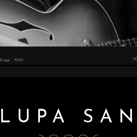
0
 Braga - N101
 LUPA SA