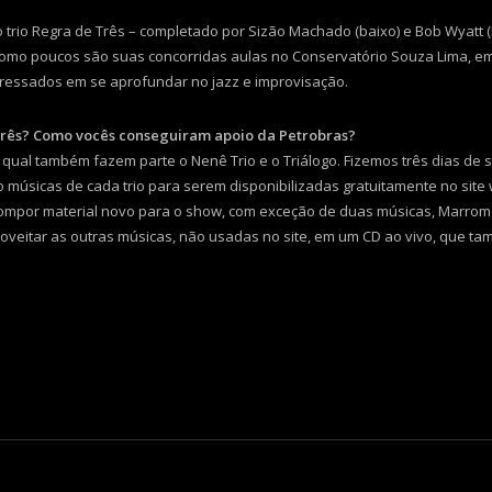
trio Regra de Três – completado por Sizão Machado (baixo) e Bob Wyatt (
 como poucos são suas concorridas aulas no Conservatório Souza Lima, e
teressados em se aprofundar no jazz e improvisação.
Três? Como vocês conseguiram apoio da Petrobras?
o qual também fazem parte o Nenê Trio e o Triálogo. Fizemos três dias de
úsicas de cada trio para serem disponibilizadas gratuitamente no site ww
s compor material novo para o show, com exceção de duas músicas, Marro
veitar as outras músicas, não usadas no site, em um CD ao vivo, que tam