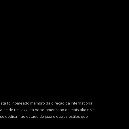
o
volume.
ista foi nomeado membro da direção da International
-se de um jazzista norte-americano do mais alto nível,
e dedica – ao estudo do jazz e outros estilos que